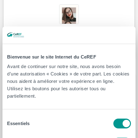
Aymeline Giloteau
En savoir plus
Bienvenue sur le site Internet du CeREF
Avant de continuer sur notre site, nous avons besoin
Staff administratif, scientifique et technique
d’une autorisation « Cookies » de votre part. Les cookies
nous aident à améliorer votre expérience en ligne.
Utilisez les boutons pour les autoriser tous ou
partiellement.
Elinore Bonge
Sélection
En savoir plus
Essentiels
du
consentement