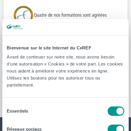
Quatre de nos formations sont agréées
« Chèque formation » : le certificat en e-
communication au sein du CeRSO, la formation en
thérapie manuelle du CeREF santé, la formation en
Bienvenue sur le site Internet du CeREF
électricité industrielle et la formation KNX (domotique)
Avant de continuer sur notre site, nous avons besoin
délivrées par le CeREF technique.
d’une autorisation « Cookies » de votre part. Les cookies
Certaines de nos formations sont également reconnues
nous aident à améliorer votre expérience en ligne.
par l’ARES et donnent droit à un certificat en cas de
Utilisez les boutons pour les autoriser tous ou
partiellement.
réussite.
Sélection
Essentiels
du
consentement
Réseaux sociaux