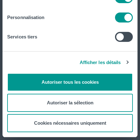
Personnalisation
Services tiers
Le CeREF, Centre de Recherche et de Formation continue
vise à développer les missions de recherche et de formation
continue de la Haute Ecole Louvain en Hainaut.
Afficher les détails
Administration
Autoriser tous les cookies
Cellules
Autoriser la sélection
CeREF Agronomique
CeREF Arts-Appliqués
Cookies nécessaires uniquement
CeREF Économique