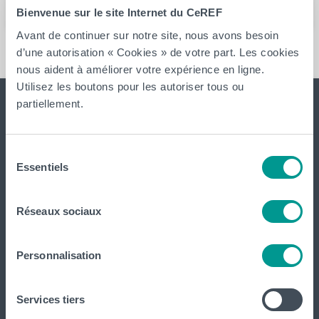
Bienvenue sur le site Internet du CeREF
Avant de continuer sur notre site, nous avons besoin
d’une autorisation « Cookies » de votre part. Les cookies
nous aident à améliorer votre expérience en ligne.
Utilisez les boutons pour les autoriser tous ou
partiellement.
Sélection
Essentiels
du
consentement
Le CeREF, Centre de Recherche et de Formation continue
Réseaux sociaux
vise à développer les missions de recherche et de formation
continue de la Haute Ecole Louvain en Hainaut.
Personnalisation
Administration
Services tiers
Cellules