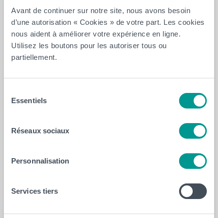
En venant de Tournai : sortie 24 Mons
Avant de continuer sur notre site, nous avons besoin
Prendre le ring urbain,
d’une autorisation « Cookies » de votre part. Les cookies
Le quitter à droite à la hauteur de la
nous aident à améliorer votre expérience en ligne.
sortie Beaumont/Binche (place des
Utilisez les boutons pour les autoriser tous ou
Flandres),
partiellement.
Prendre la direction de Binche,
Après le carrefour (feux tricolores) de
Beaumont, tourner à gauche à +/- 300m
Sélection
pour rentrer sur le campus UCL Mons-
Essentiels
du
HELHa.
consentement
En venant de Bruxelles : sortie Mons
Réseaux sociaux
Est
Tourner à droite, traverser le bois
Personnalisation
d’Havré,
+/- 3,5 Km après la sortie de l’autoroute,
Services tiers
tourner à gauche et prendre le chemin
des mourdreux,