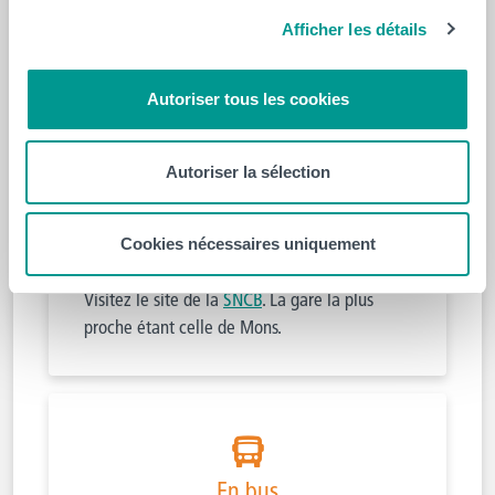
Aux feux tricolores prendre à gauche
Afficher les détails
vers Binche, à +/- 300m, tourner à
gauche pour rentrer sur le campus UCL
Mons-HELHa.
Autoriser tous les cookies
Autoriser la sélection
Cookies nécessaires uniquement
En train
Visitez le site de la
SNCB
. La gare la plus
proche étant celle de Mons.
En bus