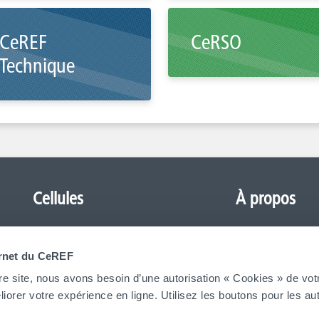
CeREF
CeRSO
Technique
Cellules
À propos
CeREF Agronomique
Formations
ernet du CeREF
CeREF Arts-Appliqués
FAQ (Frequently As
re site, nous avons besoin d’une autorisation « Cookies » de vot
CeREF Économique
Contact
iorer votre expérience en ligne. Utilisez les boutons pour les aut