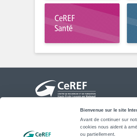
CeREF
Santé
Bienvenue sur le site Int
Avant de continuer sur not
Le CeREF, Centre de Recherche et de Formation
cookies nous aident à amél
continue vise à développer les missions de
ou partiellement.