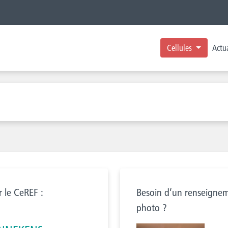
Cellules
Actua
r le CeREF :
Besoin d’un renseignem
photo ?