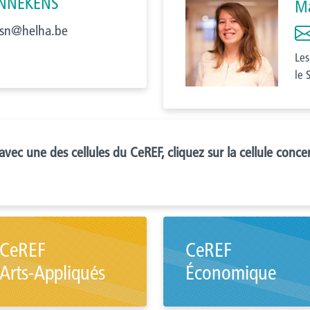
ENNEKENS
M
sn@helha.be
Les
le 
avec une des cellules du CeREF, cliquez sur la cellule conc
CeREF
CeREF
Arts-Appliqués
Économique