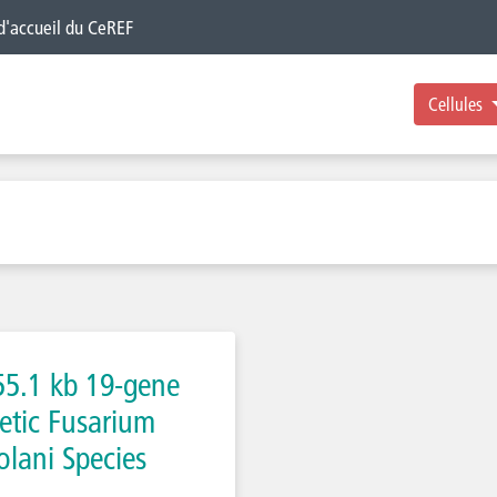
 d'accueil du CeREF
Cellules
55.1 kb 19-gene
etic Fusarium
olani Species