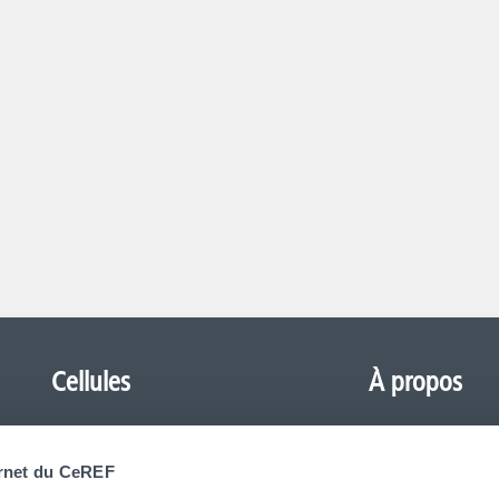
Cellules
À propos
CeREF Agronomique
Formations
ernet du CeREF
CeREF Arts-Appliqués
FAQ (Frequently As