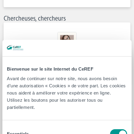
Chercheuses, chercheurs
Aymeline Giloteau
Bienvenue sur le site Internet du CeREF
En savoir plus
Avant de continuer sur notre site, nous avons besoin
d’une autorisation « Cookies » de votre part. Les cookies
nous aident à améliorer votre expérience en ligne.
Staff administratif, scientifique et technique
Utilisez les boutons pour les autoriser tous ou
partiellement.
Sélection
Elinore Bonge
Essentiels