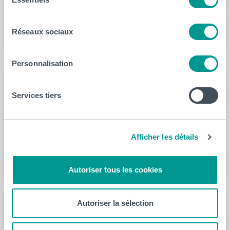
du
consentement
En savoir plus
Réseaux sociaux
Ils ont travaillé pour nous
Personnalisation
Services tiers
Céline Bruni
Afficher les détails
En savoir plus
Autoriser tous les cookies
Autoriser la sélection