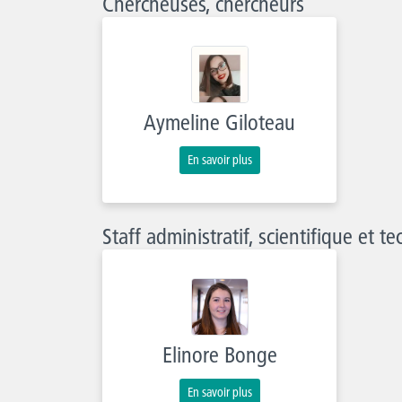
Chercheuses, chercheurs
Aymeline Giloteau
En savoir plus
Staff administratif, scientifique et t
Elinore Bonge
En savoir plus