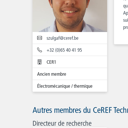
qu
Ap
su
pr
szulgaf@ceref.be
+32 (0)65 40 41 95
CER1
Ancien membre
Électromécanique / thermique
Autres membres du CeREF Tech
Directeur de recherche