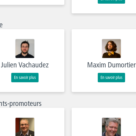
e
Julien Vachaudez
Maxim Dumortier
En savoir plus
En savoir plus
nts-promoteurs