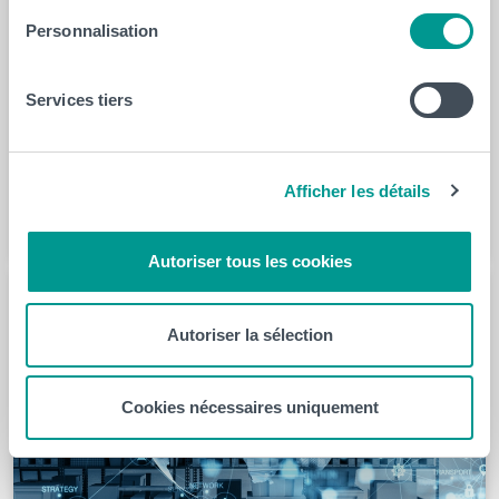
aux professionnel·le·s de la santé souhaitant renforcer
Personnalisation
et actualiser leurs compétences, tous secteurs
confondus. Une formation unique en Stroke Unit
Le CeREF Santé collabore avec Jolimont Formation pour
Services tiers
proposer 8 journées de formation afin de renforcer les
compétences…
Afficher les détails
Santé
Autoriser tous les cookies
Autoriser la sélection
Cookies nécessaires uniquement