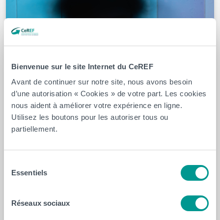
Bienvenue sur le site Internet du CeREF
Avant de continuer sur notre site, nous avons besoin
d’une autorisation « Cookies » de votre part. Les cookies
nous aident à améliorer votre expérience en ligne.
Utilisez les boutons pour les autoriser tous ou
partiellement.
19 février 2026
Stroke Unit, psychiatrie, bien‑être : le
Sélection
CeREF Santé lance 10 formations clés dès
Essentiels
du
avril
consentement
Dès le mois d’avril, le CeREF Santé lancera 10 nouvelles
Réseaux sociaux
formations continues. Elles sont destinées