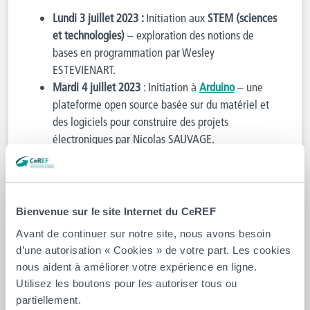
Lundi 3 juillet 2023 :
Initiation aux
STEM (sciences
et technologies)
– exploration des notions de
bases en programmation par Wesley
ESTEVIENART.
Mardi 4 juillet 2023
: Initiation à
Arduino
– une
plateforme open source basée sur du matériel et
des logiciels pour construire des projets
électroniques par Nicolas SAUVAGE.
Mercredi 5 juillet
2023
: Initiation à l’
impression
3D
par Thomas HERPOEL.
Jeudi 6 juillet
2023
: Initiation à
LaTeX
– un
langage pour éditer du texte scientifique par
Bienvenue sur le site Internet du CeREF
Julien VACHAUDEZ.
Avant de continuer sur notre site, nous avons besoin
Vendredi 7 juillet
2023
: Initiation à
Python
– un
d’une autorisation « Cookies » de votre part. Les cookies
langage de programmation par Julien
nous aident à améliorer votre expérience en ligne.
VACHAUDEZ.
Utilisez les boutons pour les autoriser tous ou
partiellement.