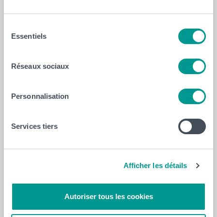
Chaque journée de formation est fixée
de 8h45 à
16h00
.
Sélection
Les activités auront lieu dans les locaux du CeREF
Essentiels
du
Technique situés sur le
campus de la HELHa de
consentement
Mons
(CER1) – 159, Chaussée de Binche, à 7000 Mons.
Réseaux sociaux
Modalités d’inscription et tarifs
Personnalisation
Les inscriptions pour le Summer Camp du CeREF
Technique sont ouvertes aux étudiant·e·s et
Services tiers
futur·e·s étudiant·e·s de la HELHa, mais aussi aux
membres du personnel (tous Domaines d’enseignement
confondus).
Afficher les détails
Il est possible de participer à une ou plusieurs journées
ou au module complet.
Autoriser tous les cookies
Le nombre de places est
limité à 20 personnes par
journée,
alors ne tardez pas à vous inscrire d’ici le