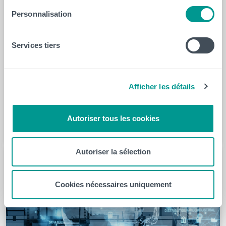
Dès le mois d’avril, le CeREF Santé lancera 10 nouvelles
Personnalisation
formations continues. Elles sont destinées
aux professionnel·le·s de la santé souhaitant renforcer
et actualiser leurs compétences, tous secteurs
Services tiers
confondus. Une formation unique en Stroke Unit
Le CeREF Santé collabore avec Jolimont Formation pour
proposer 8 journées de formation afin de renforcer les
Afficher les détails
compétences…
Santé
Autoriser tous les cookies
Autoriser la sélection
Cookies nécessaires uniquement