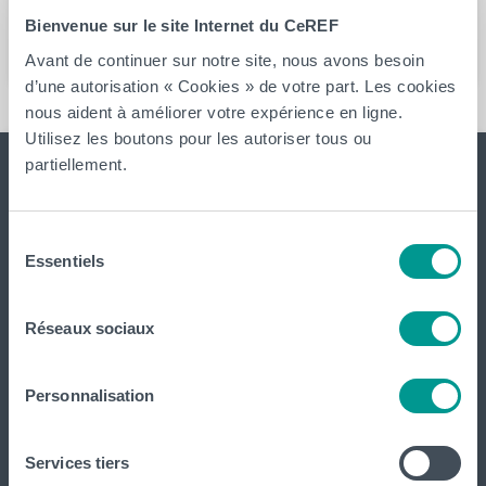
pouvez envoyer un mail à
Jean-Baptiste Coulaud
.
Bienvenue sur le site Internet du CeREF
Avant de continuer sur notre site, nous avons besoin
d’une autorisation « Cookies » de votre part. Les cookies
nous aident à améliorer votre expérience en ligne.
Utilisez les boutons pour les autoriser tous ou
partiellement.
Sélection
Essentiels
du
consentement
Réseaux sociaux
Le CeREF, Centre de Recherche et de Formation continue
vise à développer les missions de recherche et de formation
continue de la Haute Ecole Louvain en Hainaut.
Personnalisation
Administration
Services tiers