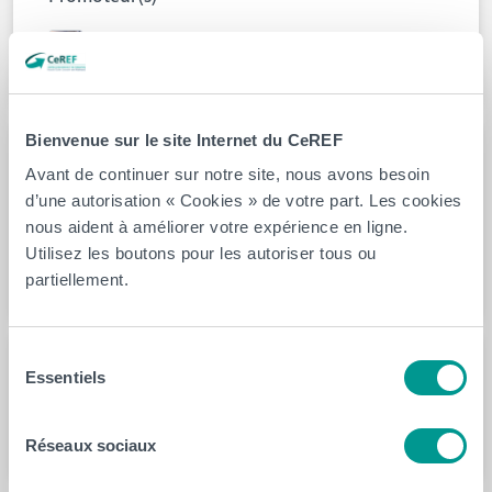
Jean-Baptiste Coulaud
Bienvenue sur le site Internet du CeREF
Chercheur(s)
Avant de continuer sur notre site, nous avons besoin
d’une autorisation « Cookies » de votre part. Les cookies
Nicolas Sauvage
nous aident à améliorer votre expérience en ligne.
Utilisez les boutons pour les autoriser tous ou
Dylan Fievez
partiellement.
Sélection
Essentiels
Durée du projet
du
consentement
01/02/2024 - 31/01/2027
Réseaux sociaux