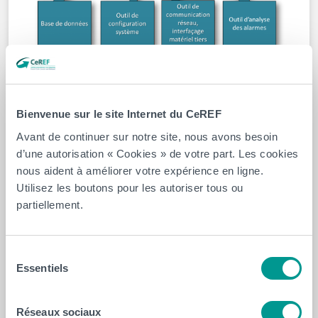
CERISIC (maintenant CeREF TECHNIQUE)
La plateforme créée par le projet OTIDAM devrait donc
inclure :
Bienvenue sur le site Internet du CeREF
Avant de continuer sur notre site, nous avons besoin
une base de données du matériel de transmission
d’une autorisation « Cookies » de votre part. Les cookies
radio, dont ceux du partenaire industriel, avec la
nous aident à améliorer votre expérience en ligne.
sélection, pour chaque élément classique du
Utilisez les boutons pour les autoriser tous ou
système, de l’ensemble des paramètres-clés utiles
partiellement.
afin d’implémenter la topologie du système en
question ;
un outil de configuration qui calculerait les
Sélection
paramètres de configuration des éléments
Essentiels
du
constitutifs de la chaîne de transmission sur base
consentement
de la topologie choisie ;
Réseaux sociaux